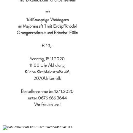
mit Bröselknöderl und Gänseklein
***
1/4Knusprige Weidegans
an Majoransaft´l mit Erdäpflknödel
Orangenrotkraut und Brioche-Fülle
€ 19,-
Sonntag,
15.11.2020
11:00 Uhr Abholung
Küche Kirchfeldstraße 46,
2070Unternalb
Bestellannahme bis
12.11.2020
unter
0676 666 3644
Wir freuen uns!