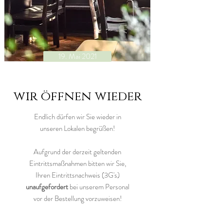
19. Mai 2021
wir öffnen wieder
Endlich dürfen wir Sie wieder in
unseren Lokalen begrüßen!
Aufgrund der derzeit geltenden
Eintrittsmaßnahmen bitten wir Sie,
Ihren Eintrittsnachweis (3G's)
unaufgefordert
bei unserem Personal
vor der Bestellung vorzuweisen!