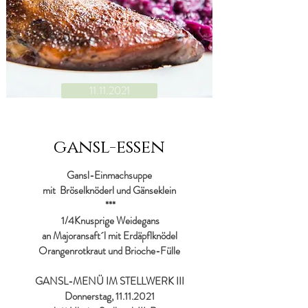
11.11.2021
gansl-essen
Gansl-Einmachsuppe
mit Bröselknöderl und Gänseklein
***
1/4Knusprige Weidegans
an Majoransaft´l mit Erdäpflknödel
Orangenrotkraut und Brioche-Fülle
GANSL-MENÜ IM STELLWERK III
Donnerstag,
11.11.2021